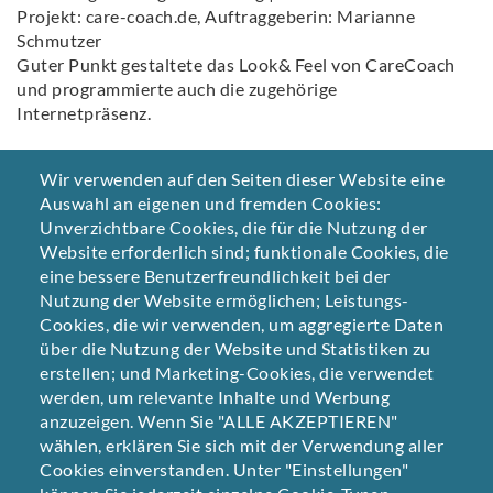
coach.de
Projekt: care-coach.de, Auftraggeberin: Marianne
Schmutzer
Guter Punkt gestaltete das Look& Feel von CareCoach
und programmierte auch die zugehörige
Internetpräsenz.
dr-dietl.de
Wir verwenden auf den Seiten dieser Website eine
Auswahl an eigenen und fremden Cookies:
Weiterlesen
über
Unverzichtbare Cookies, die für die Nutzung der
dr-
Webdesign & Programmierung |
Website erforderlich sind; funktionale Cookies, die
dietl.de
Projekt: dr-dietl.de, Auftraggeber: Zahnarztpraxis Dr.
eine bessere Benutzerfreundlichkeit bei der
Dietl
Nutzung der Website ermöglichen; Leistungs-
Die Neugestaltung des Außenauftritts eines
Cookies, die wir verwenden, um aggregierte Daten
Unternehmens ist immer eine große Verantwortung.
über die Nutzung der Website und Statistiken zu
Neben dem Logo ist auch die Praxis-Homepage für Dr.
erstellen; und Marketing-Cookies, die verwendet
Dietl in der Agentur Guter Punkt entstanden.
werden, um relevante Inhalte und Werbung
anzuzeigen. Wenn Sie "ALLE AKZEPTIEREN"
Seitennummerierung
Vorherige
Näch
‹‹
››
wählen, erklären Sie sich mit der Verwendung aller
Seite
Seite
Cookies einverstanden. Unter "Einstellungen"
Subscribe to Webdesign