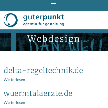
Direkt
zum
Inhalt
Webdesign
delta-regeltechnik.de
Weiterlesen
über
delta-
regeltechnik.de
wuermtalaerzte.de
Weiterlesen
über
wuermtalaerzte.de