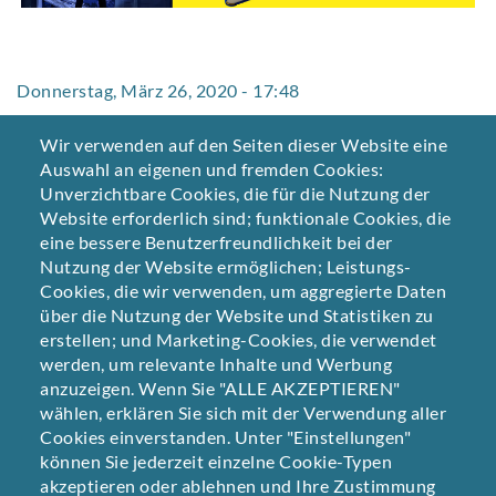
Donnerstag, März 26, 2020 - 17:48
Die Corona-Krise betrifft uns alle. Leider auch die
Wir verwenden auf den Seiten dieser Website eine
Buchbranche. Buchläden sind geschlossen – und Amazon
Auswahl an eigenen und fremden Cookies:
nimmt keine neuen Bücher mehr an. Zum Glück gibt es
Unverzichtbare Cookies, die für die Nutzung der
viele Wege, an gute Bücher zu kommen und dabei den
Website erforderlich sind; funktionale Cookies, die
Buchhandel zu unterstützen. Es gibt eine ganze Reihe
eine bessere Benutzerfreundlichkeit bei der
von Solidaritätsaktionen, die wir als
Nutzung der Website ermöglichen; Leistungs-
Coverdesigner*innen gerne unterstützen:
Cookies, die wir verwenden, um aggregierte Daten
über die Nutzung der Website und Statistiken zu
Buchhandlungsfinder der Initiative
»Jetzt ein Buch!«
erstellen; und Marketing-Cookies, die verwendet
Freundschaft für's Lesen
werden, um relevante Inhalte und Werbung
Quarantäne-Lyrik
anzuzeigen. Wenn Sie "ALLE AKZEPTIEREN"
Also nicht zur Fernsteuerung greifen, sondern nach
wählen, erklären Sie sich mit der Verwendung aller
einem guten Buch: #lesenstattnetflix
Cookies einverstanden. Unter "Einstellungen"
können Sie jederzeit einzelne Cookie-Typen
akzeptieren oder ablehnen und Ihre Zustimmung